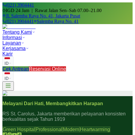
(021) 3904441
IGD 24 Jam | Rawat Jalan Sen–Sab 07.00–21.00
Jl. Salemba Raya No. 41, Jakarta Pusat
(021) 3904441
Salemba Raya No. 41
Tentang Kami
Informasi
Layanan
Kerjasama
Karir
ID
Cek Antrean
Reservasi Online
ID
Melayani Dari Hati, Membangkitkan Harapan
RS St. Carolus, Jakarta memberikan pelayanan konsisten
berkualitas sejak Tahun 1919
Green Hospital
Professional
Modern
Heartwarming