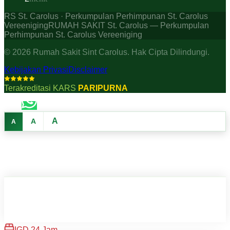
RS St. Carolus · Perkumpulan Perhimpunan St. Carolus
Vereeniging
RUMAH SAKIT St. Carolus — Perkumpulan
Perhimpunan St. Carolus Vereeniging
©
2026
Rumah Sakit Sint Carolus. Hak Cipta Dilindungi.
Kebijakan Privasi
Disclaimer
Terakreditasi KARS
PARIPURNA
A
A
A
IGD 24 Jam