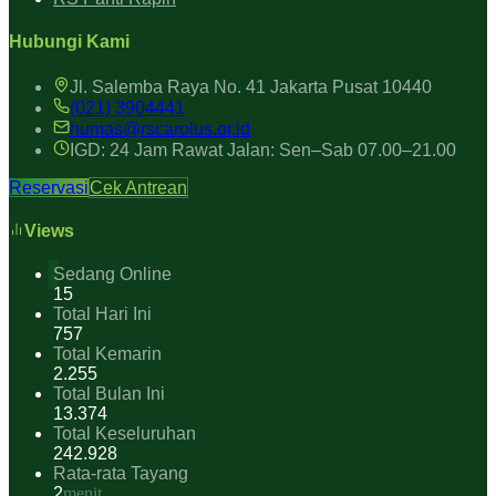
Hubungi Kami
Jl. Salemba Raya No. 41 Jakarta Pusat 10440
(021) 3904441
humas@rscarolus.or.id
IGD: 24 Jam Rawat Jalan: Sen–Sab 07.00–21.00
Reservasi
Cek Antrean
Views
Sedang Online
15
Total Hari Ini
757
Total Kemarin
2.255
Total Bulan Ini
13.374
Total Keseluruhan
242.928
Rata-rata Tayang
2
menit