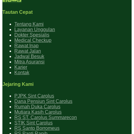
Tautan Cepat
Tentang Kami
Layanan Unggulan
Dokter Spesialis
Medical Checkup
Rawat Inap
Rawat Jalan
Jadwal Besuk
Mitra Asuransi
Karier
Kontak
Jejaring Kami
PJPK Sint Carolus
Dana Pensiun Sint Carolus
Rumah Duka Carolus
Mutiara Kasih Carolus
RS ST. Carolus Summarecon
STIK Sint Carolus
RS Santo Borromeus
RS Panti Rapih