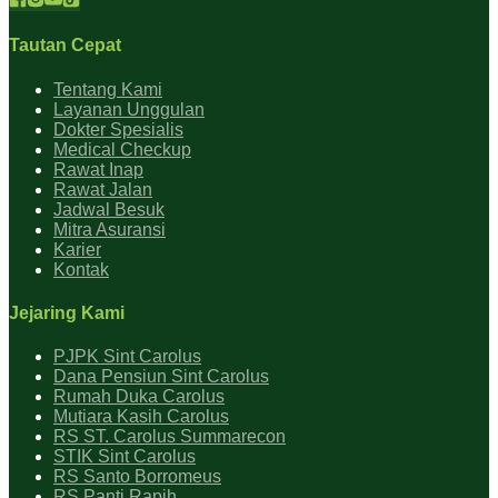
Tautan Cepat
Tentang Kami
Layanan Unggulan
Dokter Spesialis
Medical Checkup
Rawat Inap
Rawat Jalan
Jadwal Besuk
Mitra Asuransi
Karier
Kontak
Jejaring Kami
PJPK Sint Carolus
Dana Pensiun Sint Carolus
Rumah Duka Carolus
Mutiara Kasih Carolus
RS ST. Carolus Summarecon
STIK Sint Carolus
RS Santo Borromeus
RS Panti Rapih