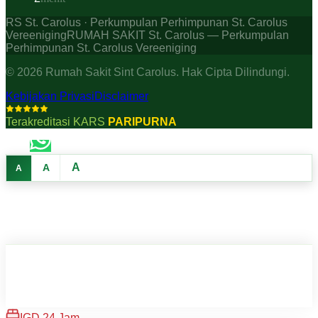
RS St. Carolus · Perkumpulan Perhimpunan St. Carolus
Vereeniging
RUMAH SAKIT St. Carolus — Perkumpulan
Perhimpunan St. Carolus Vereeniging
©
2026
Rumah Sakit Sint Carolus. Hak Cipta Dilindungi.
Kebijakan Privasi
Disclaimer
Terakreditasi KARS
PARIPURNA
A
A
A
IGD 24 Jam