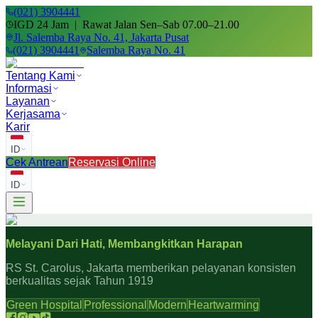
(021) 3904441
IGD 24 Jam | Rawat Jalan Sen–Sab 07.00–21.00
Jl. Salemba Raya No. 41, Jakarta Pusat
(021) 3904441
Salemba Raya No. 41
Tentang Kami
Informasi
Layanan
Kerjasama
Karir
ID
Cek Antrean
Reservasi Online
ID
Melayani Dari Hati, Membangkitkan Harapan
RS St. Carolus, Jakarta memberikan pelayanan konsisten
berkualitas sejak Tahun 1919
Green Hospital
Professional
Modern
Heartwarming