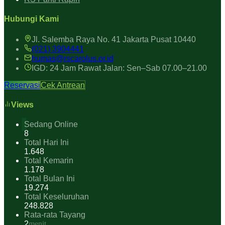
Hubungi Kami
Jl. Salemba Raya No. 41 Jakarta Pusat 10440
(021) 3904441
humas@rscarolus.or.id
IGD: 24 Jam Rawat Jalan: Sen–Sab 07.00–21.00
Reservasi
Cek Antrean
Views
Sedang Online
8
Total Hari Ini
1.648
Total Kemarin
1.178
Total Bulan Ini
19.274
Total Keseluruhan
248.828
Rata-rata Tayang
2
menit