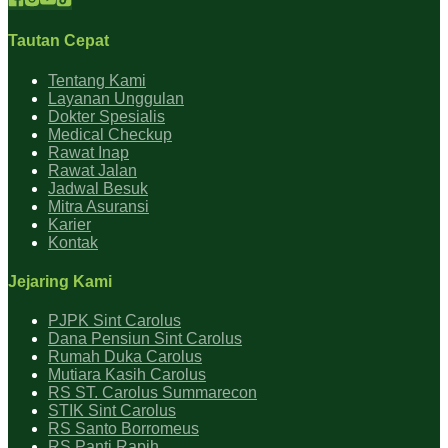
Tautan Cepat
Tentang Kami
Layanan Unggulan
Dokter Spesialis
Medical Checkup
Rawat Inap
Rawat Jalan
Jadwal Besuk
Mitra Asuransi
Karier
Kontak
Jejaring Kami
PJPK Sint Carolus
Dana Pensiun Sint Carolus
Rumah Duka Carolus
Mutiara Kasih Carolus
RS ST. Carolus Summarecon
STIK Sint Carolus
RS Santo Borromeus
RS Panti Rapih