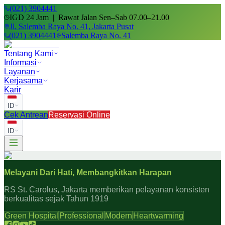
(021) 3904441
IGD 24 Jam | Rawat Jalan Sen–Sab 07.00–21.00
Jl. Salemba Raya No. 41, Jakarta Pusat
(021) 3904441
Salemba Raya No. 41
Tentang Kami
Informasi
Layanan
Kerjasama
Karir
ID
Cek Antrean
Reservasi Online
ID
Melayani Dari Hati, Membangkitkan Harapan
RS St. Carolus, Jakarta memberikan pelayanan konsisten
berkualitas sejak Tahun 1919
Green Hospital
Professional
Modern
Heartwarming