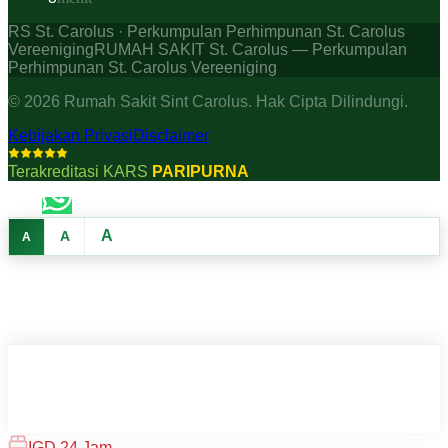
RS St. Carolus · Perkumpulan Perhimpunan St. Carolus
Vereeniging
RUMAH SAKIT St. Carolus — Perkumpulan
Perhimpunan St. Carolus Vereeniging
©
2026
Rumah Sakit Sint Carolus. Hak Cipta Dilindungi.
Kebijakan Privasi
Disclaimer
Terakreditasi KARS
PARIPURNA
A
A
A
IGD 24 Jam