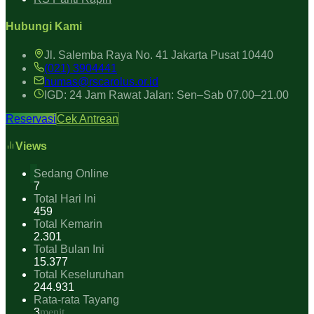
Hubungi Kami
Jl. Salemba Raya No. 41 Jakarta Pusat 10440
(021) 3904441
humas@rscarolus.or.id
IGD: 24 Jam Rawat Jalan: Sen–Sab 07.00–21.00
Reservasi
Cek Antrean
Views
Sedang Online
7
Total Hari Ini
459
Total Kemarin
2.301
Total Bulan Ini
15.377
Total Keseluruhan
244.931
Rata-rata Tayang
3
menit