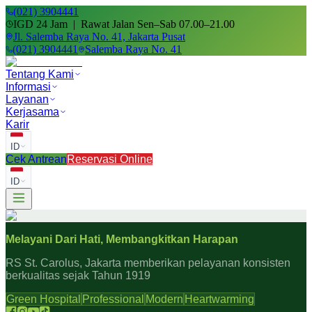
(021) 3904441
IGD 24 Jam | Rawat Jalan Sen–Sab 07.00–21.00
Jl. Salemba Raya No. 41, Jakarta Pusat
(021) 3904441
Salemba Raya No. 41
Tentang Kami
Informasi
Layanan
Kerjasama
Karir
ID
Cek Antrean
Reservasi Online
ID
Melayani Dari Hati, Membangkitkan Harapan
RS St. Carolus, Jakarta memberikan pelayanan konsisten
berkualitas sejak Tahun 1919
Green Hospital
Professional
Modern
Heartwarming