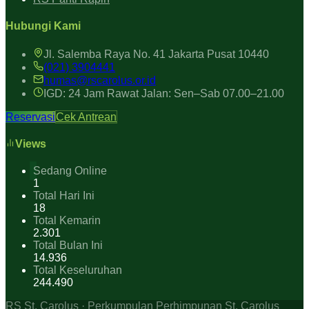
Hubungi Kami
Jl. Salemba Raya No. 41 Jakarta Pusat 10440
(021) 3904441
humas@rscarolus.or.id
IGD: 24 Jam Rawat Jalan: Sen–Sab 07.00–21.00
Reservasi
Cek Antrean
Views
Sedang Online
1
Total Hari Ini
18
Total Kemarin
2.301
Total Bulan Ini
14.936
Total Keseluruhan
244.490
RS St. Carolus · Perkumpulan Perhimpunan St. Carolus