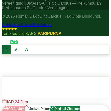
Vereeniging
RUMAH SAKIT St. Carolus — Perkumpulan
Perhimpunan St. Carolus Vereeniging
©
2026
Rumah Sakit Sint Carolus. Hak Cipta Dilindungi.
Kebijakan Privasi
Disclaimer
Terakreditasi KARS
PARIPURNA
A
A
A
IGD 24 Jam
IGD 24 Jam
Jadwal Dokter
Medical Checkup