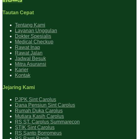
Tautan Cepat
Tentang Kami
Layanan Unggulan
Dokter Spesialis
Medical Checkup
Rawat Inap
Rawat Jalan
Jadwal Besuk
Mitra Asuransi
Karier
Kontak
Jejaring Kami
PJPK Sint Carolus
Dana Pensiun Sint Carolus
Rumah Duka Carolus
Mutiara Kasih Carolus
RS ST. Carolus Summarecon
STIK Sint Carolus
RS Santo Borromeus
RS Panti Rapih