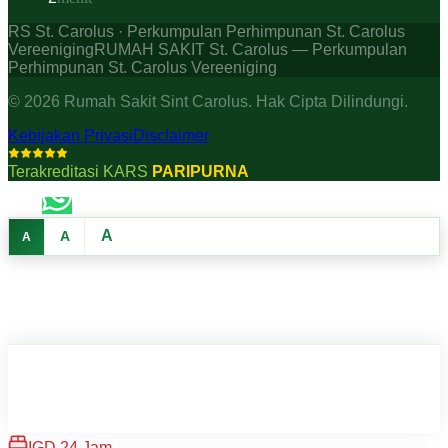
RS St. Carolus · Perkumpulan Perhimpunan St. Carolus
Vereeniging
RUMAH SAKIT St. Carolus — Perkumpulan
Perhimpunan St. Carolus Vereeniging
©
2026
Rumah Sakit Sint Carolus. Hak Cipta Dilindungi.
Kebijakan Privasi
Disclaimer
Terakreditasi KARS
PARIPURNA
A
A
A
IGD 24 Jam