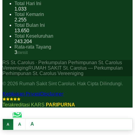
Total Hari Ini
1.033
Total Kemarin
2.255
Total Bulan Ini
13.650
Total Keseluruhan
243.204
Rata-rata Tayang
3
menit
RS St. Carolus · Perkumpulan Perhimpunan St. Carolus
Vereeniging
RUMAH SAKIT St. Carolus — Perkumpulan
Perhimpunan St. Carolus Vereeniging
©
2026
Rumah Sakit Sint Carolus. Hak Cipta Dilindungi.
Kebijakan Privasi
Disclaimer
Terakreditasi KARS
PARIPURNA
A
A
A