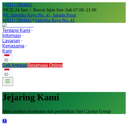
(021) 3904441
IGD 24 Jam | Rawat Jalan Sen–Sab 07.00–21.00
Jl. Salemba Raya No. 41, Jakarta Pusat
(021) 3904441
Salemba Raya No. 41
Tentang Kami
Informasi
Layanan
Kerjasama
Karir
ID
Cek Antrean
Reservasi Online
ID
Jejaring Kami
Mitra institusi kesehatan dan pendidikan Sint Carolus Group
🏥