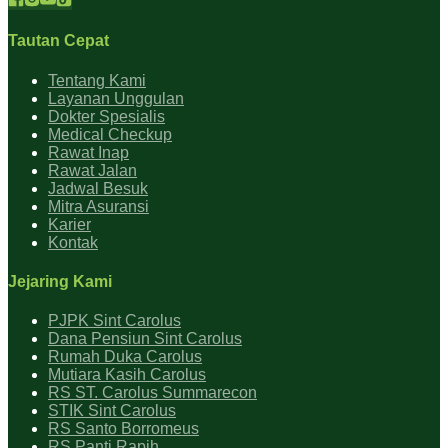
Tautan Cepat
Tentang Kami
Layanan Unggulan
Dokter Spesialis
Medical Checkup
Rawat Inap
Rawat Jalan
Jadwal Besuk
Mitra Asuransi
Karier
Kontak
Jejaring Kami
PJPK Sint Carolus
Dana Pensiun Sint Carolus
Rumah Duka Carolus
Mutiara Kasih Carolus
RS ST. Carolus Summarecon
STIK Sint Carolus
RS Santo Borromeus
RS Panti Rapih