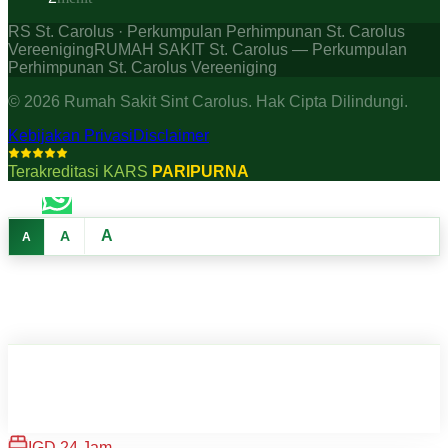
RS St. Carolus · Perkumpulan Perhimpunan St. Carolus
Vereeniging
RUMAH SAKIT St. Carolus — Perkumpulan
Perhimpunan St. Carolus Vereeniging
©
2026
Rumah Sakit Sint Carolus. Hak Cipta Dilindungi.
Kebijakan Privasi
Disclaimer
Terakreditasi KARS
PARIPURNA
A
A
A
IGD 24 Jam