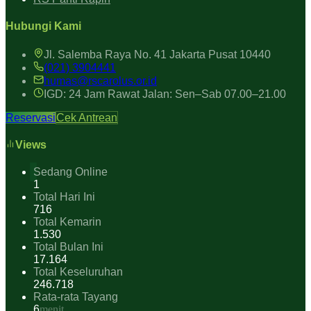
Hubungi Kami
Jl. Salemba Raya No. 41 Jakarta Pusat 10440
(021) 3904441
humas@rscarolus.or.id
IGD: 24 Jam Rawat Jalan: Sen–Sab 07.00–21.00
Reservasi
Cek Antrean
Views
Sedang Online
1
Total Hari Ini
716
Total Kemarin
1.530
Total Bulan Ini
17.164
Total Keseluruhan
246.718
Rata-rata Tayang
6
menit