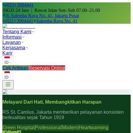
(021) 3904441
IGD 24 Jam | Rawat Jalan Sen–Sab 07.00–21.00
Jl. Salemba Raya No. 41, Jakarta Pusat
(021) 3904441
Salemba Raya No. 41
Tentang Kami
Informasi
Layanan
Kerjasama
Karir
ID
Cek Antrean
Reservasi Online
ID
Melayani Dari Hati, Membangkitkan Harapan
RS St. Carolus, Jakarta memberikan pelayanan konsisten
berkualitas sejak Tahun 1919
Green Hospital
Professional
Modern
Heartwarming