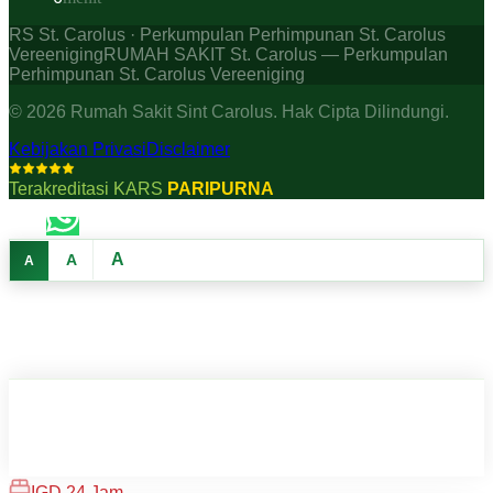
RS St. Carolus · Perkumpulan Perhimpunan St. Carolus
Vereeniging
RUMAH SAKIT St. Carolus — Perkumpulan
Perhimpunan St. Carolus Vereeniging
©
2026
Rumah Sakit Sint Carolus. Hak Cipta Dilindungi.
Kebijakan Privasi
Disclaimer
Terakreditasi KARS
PARIPURNA
A
A
A
IGD 24 Jam