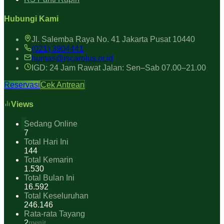
Hubungi Kami
Jl. Salemba Raya No. 41 Jakarta Pusat 10440
(021) 3904441
humas@rscarolus.or.id
IGD: 24 Jam Rawat Jalan: Sen–Sab 07.00–21.00
Reservasi
Cek Antrean
Views
Sedang Online
7
Total Hari Ini
144
Total Kemarin
1.530
Total Bulan Ini
16.592
Total Keseluruhan
246.146
Rata-rata Tayang
2
menit