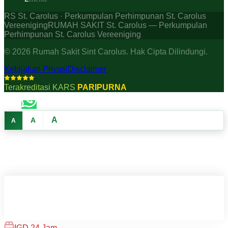
RS St. Carolus · Perkumpulan Perhimpunan St. Carolus
Vereeniging
RUMAH SAKIT St. Carolus — Perkumpulan
Perhimpunan St. Carolus Vereeniging
©
2026
Rumah Sakit Sint Carolus. Hak Cipta Dilindungi.
Kebijakan Privasi
Disclaimer
Terakreditasi KARS
PARIPURNA
A
A
A
IGD 24 Jam