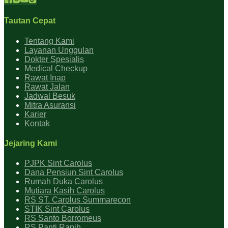
Tautan Cepat
Tentang Kami
Layanan Unggulan
Dokter Spesialis
Medical Checkup
Rawat Inap
Rawat Jalan
Jadwal Besuk
Mitra Asuransi
Karier
Kontak
Jejaring Kami
PJPK Sint Carolus
Dana Pensiun Sint Carolus
Rumah Duka Carolus
Mutiara Kasih Carolus
RS ST. Carolus Summarecon
STIK Sint Carolus
RS Santo Borromeus
RS Panti Rapih