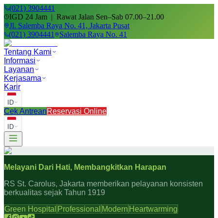
(021) 3904441
IGD 24 Jam | Rawat Jalan Sen–Sab 07.00–21.00
Jl. Salemba Raya No. 41, Jakarta Pusat
(021) 3904441
Salemba Raya No. 41
Tentang Kami
Informasi
Layanan
Kerjasama
Karir
ID
Cek Antrean
Reservasi Online
ID
Melayani Dari Hati, Membangkitkan Harapan
RS St. Carolus, Jakarta memberikan pelayanan konsisten
berkualitas sejak Tahun 1919
Green Hospital
Professional
Modern
Heartwarming