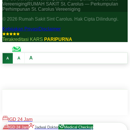
Vereeniging
RUMAH SAKIT St. Carolus — Perkumpulan
Perhimpunan St. Carolus Vereeniging
©
2026
Rumah Sakit Sint Carolus. Hak Cipta Dilindungi.
Kebijakan Privasi
Disclaimer
Terakreditasi KARS
PARIPURNA
A
A
A
IGD 24 Jam
IGD 24 Jam
Jadwal Dokter
Medical Checkup