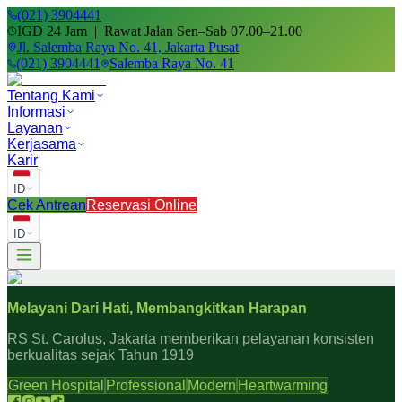
(021) 3904441
IGD 24 Jam | Rawat Jalan Sen–Sab 07.00–21.00
Jl. Salemba Raya No. 41, Jakarta Pusat
(021) 3904441
Salemba Raya No. 41
Tentang Kami
Informasi
Layanan
Kerjasama
Karir
ID
Cek Antrean
Reservasi Online
ID
Melayani Dari Hati, Membangkitkan Harapan
RS St. Carolus, Jakarta memberikan pelayanan konsisten
berkualitas sejak Tahun 1919
Green Hospital
Professional
Modern
Heartwarming