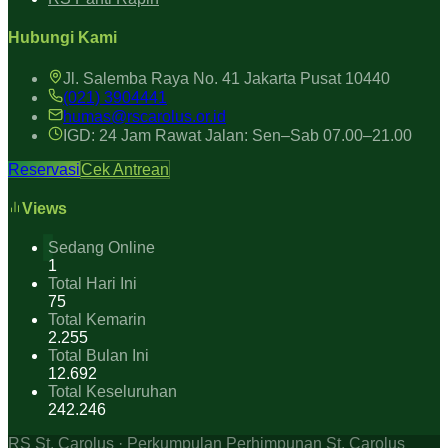
Hubungi Kami
Jl. Salemba Raya No. 41 Jakarta Pusat 10440
(021) 3904441
humas@rscarolus.or.id
IGD: 24 Jam Rawat Jalan: Sen–Sab 07.00–21.00
Reservasi
Cek Antrean
Views
Sedang Online
1
Total Hari Ini
75
Total Kemarin
2.255
Total Bulan Ini
12.692
Total Keseluruhan
242.246
RS St. Carolus · Perkumpulan Perhimpunan St. Carolus