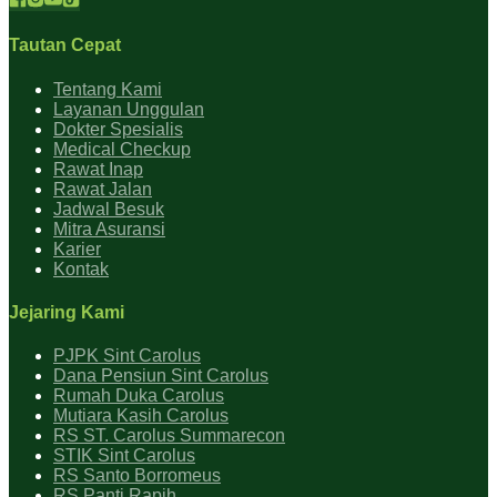
Tautan Cepat
Tentang Kami
Layanan Unggulan
Dokter Spesialis
Medical Checkup
Rawat Inap
Rawat Jalan
Jadwal Besuk
Mitra Asuransi
Karier
Kontak
Jejaring Kami
PJPK Sint Carolus
Dana Pensiun Sint Carolus
Rumah Duka Carolus
Mutiara Kasih Carolus
RS ST. Carolus Summarecon
STIK Sint Carolus
RS Santo Borromeus
RS Panti Rapih