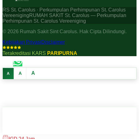
RS St. Carolus · Perkumpulan Perhimpunan St. Carolus
Vereeniging
RUMAH SAKIT St. Carolus — Perkumpulan
Perhimpunan St. Carolus Vereeniging
©
2026
Rumah Sakit Sint Carolus. Hak Cipta Dilindungi.
Kebijakan Privasi
Disclaimer
Terakreditasi KARS
PARIPURNA
A
A
A
IGD 24 Jam