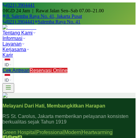
(021) 3904441
IGD 24 Jam | Rawat Jalan Sen–Sab 07.00–21.00
Jl. Salemba Raya No. 41, Jakarta Pusat
(021) 3904441
Salemba Raya No. 41
Tentang Kami
Informasi
Layanan
Kerjasama
Karir
ID
Cek Antrean
Reservasi Online
ID
Melayani Dari Hati, Membangkitkan Harapan
RS St. Carolus, Jakarta memberikan pelayanan konsisten
berkualitas sejak Tahun 1919
Green Hospital
Professional
Modern
Heartwarming