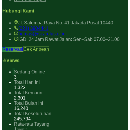
Hubungi Kami
Jl. Salemba Raya No. 41 Jakarta Pusat 10440
(021) 3904441
humas@rscarolus.or.id
IGD: 24 Jam Rawat Jalan: Sen–Sab 07.00–21.00
Reservasi
Cek Antrean
Views
Sedang Online
3
Total Hari Ini
1.322
Total Kemarin
2.301
Total Bulan Ini
16.240
Total Keseluruhan
245.794
Rata-rata Tayang
1
menit