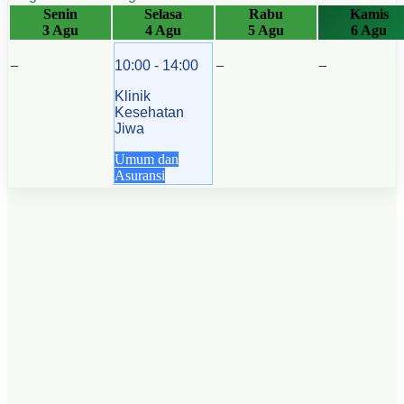
Senin
Selasa
Rabu
Kamis
3 Agu
4 Agu
5 Agu
6 Agu
–
–
–
10:00 - 14:00
Klinik
Kesehatan
Jiwa
Umum dan
Asuransi