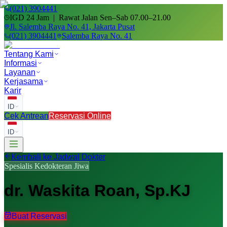
(021) 3904441
IGD 24 Jam | Rawat Jalan Sen–Sab 07.00–21.00
Jl. Salemba Raya No. 41, Jakarta Pusat
(021) 3904441
Salemba Raya No. 41
Tentang Kami
Informasi
Layanan
Kerjasama
Karir
ID
Cek Antrean
Reservasi Online
ID
Kembali ke Jadwal Dokter
Spesialis
Kedokteran Jiwa
dr. Waskita Roan, Sp.KJ
Buat Reservasi