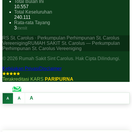
Total Bulan Ini
10.557
Total Keseluruhan
240.111
Rata-rata Tayang
3
menit
RS St. Carolus · Perkumpulan Perhimpunan St. Carolus
Vereeniging
RUMAH SAKIT St. Carolus — Perkumpulan
Perhimpunan St. Carolus Vereeniging
©
2026
Rumah Sakit Sint Carolus. Hak Cipta Dilindungi.
Kebijakan Privasi
Disclaimer
Terakreditasi KARS
PARIPURNA
A
A
A