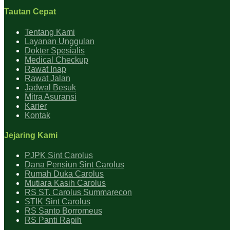
Tautan Cepat
Tentang Kami
Layanan Unggulan
Dokter Spesialis
Medical Checkup
Rawat Inap
Rawat Jalan
Jadwal Besuk
Mitra Asuransi
Karier
Kontak
Jejaring Kami
PJPK Sint Carolus
Dana Pensiun Sint Carolus
Rumah Duka Carolus
Mutiara Kasih Carolus
RS ST. Carolus Summarecon
STIK Sint Carolus
RS Santo Borromeus
RS Panti Rapih