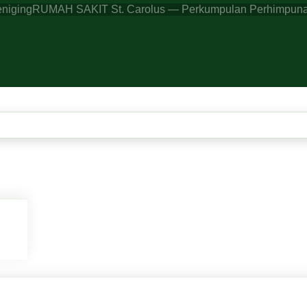
eniging
RUMAH SAKIT St. Carolus — Perkumpulan Perhimpunan