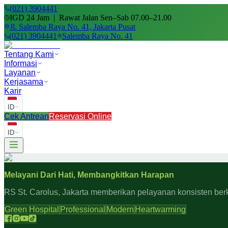
(021) 3904441
IGD 24 Jam | Rawat Jalan Sen–Sab 07.00–21.00
Jl. Salemba Raya No. 41, Jakarta Pusat
(021) 3904441
Salemba Raya No. 41
Tentang Kami
Informasi
Layanan
Kerjasama
Karir
ID
Cek Antrean
Reservasi Online
ID
Melayani Dari Hati, Membangkitkan Harapan
RS St. Carolus, Jakarta memberikan pelayanan konsisten ber
Green Hospital
Professional
Modern
Heartwarming