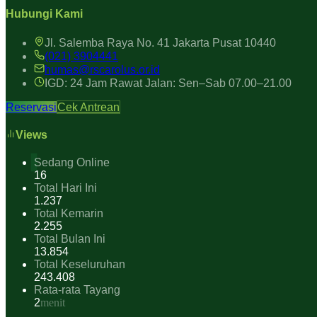
Hubungi Kami
Jl. Salemba Raya No. 41 Jakarta Pusat 10440
(021) 3904441
humas@rscarolus.or.id
IGD: 24 Jam Rawat Jalan: Sen–Sab 07.00–21.00
Reservasi
Cek Antrean
Views
Sedang Online
16
Total Hari Ini
1.237
Total Kemarin
2.255
Total Bulan Ini
13.854
Total Keseluruhan
243.408
Rata-rata Tayang
2
menit