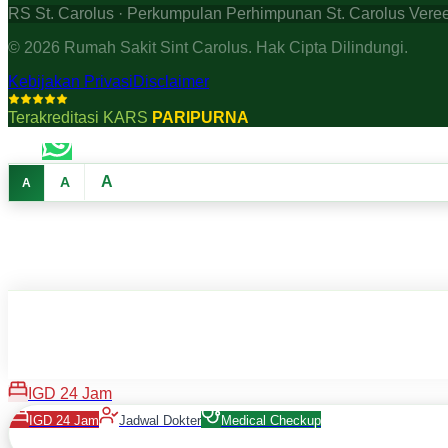
RS St. Carolus · Perkumpulan Perhimpunan St. Carolus Vere
©
2026
Rumah Sakit Sint Carolus. Hak Cipta Dilindungi.
Kebijakan Privasi
Disclaimer
Terakreditasi KARS
PARIPURNA
A
A
A
IGD 24 Jam
IGD 24 Jam
Jadwal Dokter
Medical Checkup